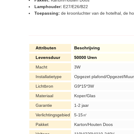
Pakket:
Karton/Houten Doos
Lamphouder:
E27/E26/B22
Toepassing:
de kroonluchter van de hotelhal, de h
Attributen
Beschrijving
Levensduur
50000 Uren
Macht
3W
Installatietype
Opgezet plafond/Opgezet/Muur
Lichtbron
G9*15*3W
Materiaal
Koper/Glas
Garantie
1-2 jaar
Verlichtingsgebied
5-15㎡
Pakket
Karton/Houten Doos