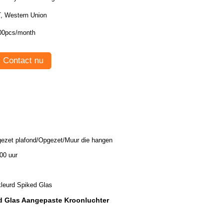
T, Western Union
00pcs/month
Contact nu
ezet plafond/Opgezet/Muur die hangen
00 uur
leurd Spiked Glas
d Glas Aangepaste Kroonluchter