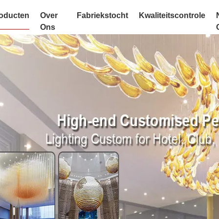
oducten
Over
Fabriekstocht
Kwaliteitscontrole
Ons