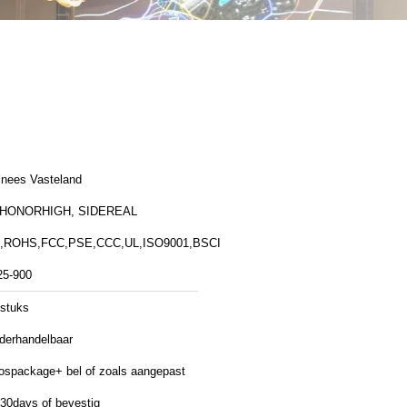
inees Vasteland
HONORHIGH, SIDEREAL
,ROHS,FCC,PSE,CCC,UL,ISO9001,BSCI
25-900
 stuks
derhandelbaar
ospackage+ bel of zoals aangepast
-30days of bevestig