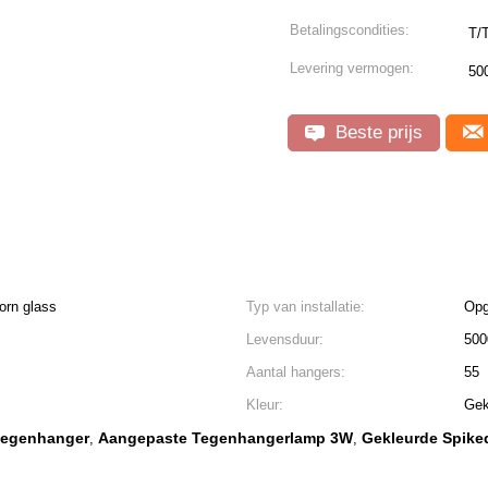
Betalingscondities:
T/
Levering vermogen:
50
Beste prijs
orn glass
Typ van installatie:
Opg
Levensduur:
500
Aantal hangers:
55
Kleur:
Gek
tegenhanger
Aangepaste Tegenhangerlamp 3W
Gekleurde Spike
,
,