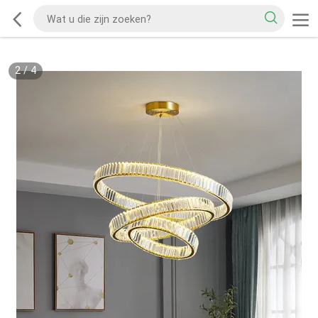
2
/
4