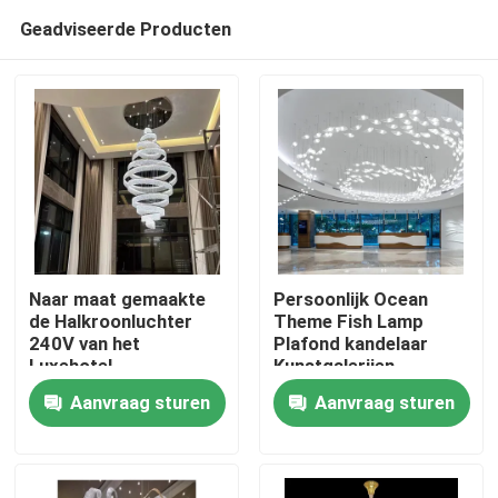
Geadviseerde Producten
Naar maat gemaakte
Persoonlijk Ocean
de Halkroonluchter
Theme Fish Lamp
240V van het
Plafond kandelaar
Thuis
Luxehotel
Kunstgalerijen
Vergaderzaal
Aanvraag sturen
Aanvraag sturen
Producten
Over ons