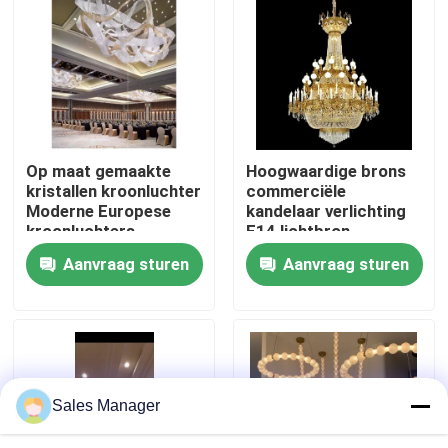
Fabriekstocht
Kwaliteitscontrole
Op maat gemaakte
Hoogwaardige brons
Neem contact met ons op
kristallen kroonluchter
commerciële
Moderne Europese
kandelaar verlichting
kroonluchters
E14 lichtbron
Vraag een offerte
Aanvraag sturen
Aanvraag sturen
De Lichten van de tegenhangerkroonluchter
Op maat gemaakte kandelaars
Sales Manager
de lichten van de douanetegenhanger