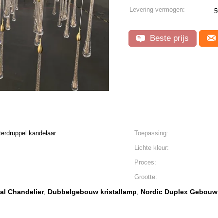
Levering vermogen:
5
Beste prijs
terdruppel kandelaar
Toepassing:
Lichte kleur:
Proces:
Grootte:
al Chandelier
Dubbelgebouw kristallamp
Nordic Duplex Gebouw 
,
,