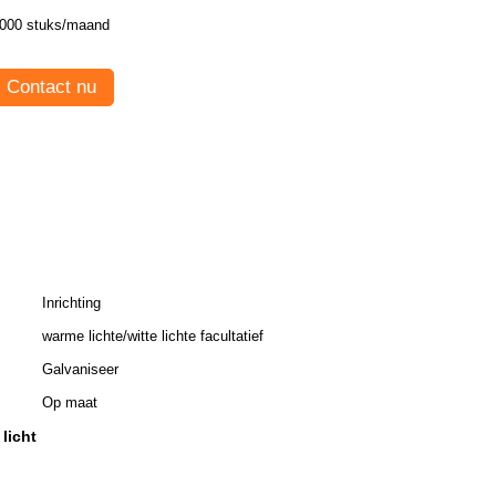
000 stuks/maand
Contact nu
Inrichting
warme lichte/witte lichte facultatief
Galvaniseer
Op maat
licht