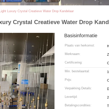
Light Luxury Crystal Creatieve Water Drop Kandelaar
xury Crystal Creatieve Water Drop Kand
Basisinformatie
Plaats van herkomst:
H
Merknaam:
Certificering:
C
Min. bestelaantal:
1
Prijs:
O
Verpakking Details:
D
Levertijd:
2
Betalingscondities:
T