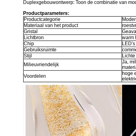
Duplexgebouwontwerp: Toon de combinatie van mode
Productparameters:
Productcategorie
Modern
Materiaal van het product
roestv
Gristal
Geavan
Lichtbron
warm li
Chip
LED's
Gebruiksruimte
comme
Stijl
Lichte
Ja, mi
Milieuvriendelijk
materi
hoge e
Voordelen
elektr