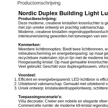
Productomschrijving
Nordic Duplex Building Light Lu
Productbeschrijving:
Deze moderne, creatieve kristallen kroonluchter is 
met zijn unieke ontwerp en prachtig vakmanschap.
Moderne, creatieve kristallen regendruppelkroonluch
interieurversiering geworden.het toevoegen van een u
Kenmerken:
Meerdere lichtbronopties: Biedt twee lichtbronnen, w
milieubescherming en energiebesparing: op maat gem
recyclebare materialen zijn,in lijn met de moderne t
Hoogwaardig kristal: Op maat gemaakte kroonluchters 
Veel gebruikt: Geschikt voor duplexgebouwen, villa'
Voordeel:
Efficiënt en energiebesparend: LED-lichtbron is effi
Uitstekend vakmanschap: Gemaakt met uitstekend v
Uniek ontwerp: kristalwaterdruppelontwerp, schitter
Toepassingsscenario's:
Villa decoratie: Creëer een nobele en elegante sfeer
Commerciële ruimte: de moderne k9-kristal regendru