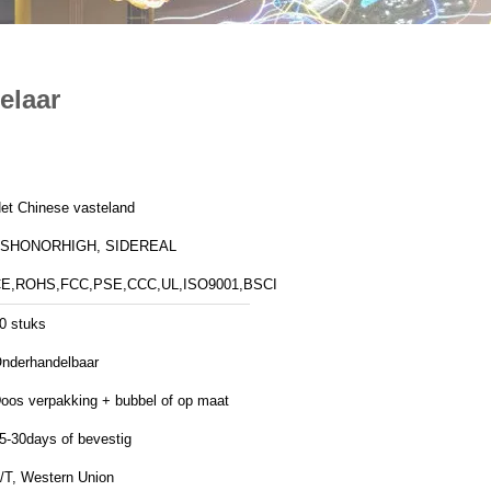
elaar
et Chinese vasteland
ZSHONORHIGH, SIDEREAL
E,ROHS,FCC,PSE,CCC,UL,ISO9001,BSCI
0 stuks
nderhandelbaar
oos verpakking + bubbel of op maat
5-30days of bevestig
/T, Western Union