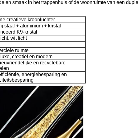
 en smaak in het trappenhuis of de woonruimte van een dupl
e creatieve kroonluchter
rij staal + aluminium + kristal
ceerd K9-kristal
cht, wit licht
rciële ruimte
 luxe, creatief en modern
lieuvriendelijke en recyclebare
alen
fficiëntie, energiebesparing en
iciteitsbesparing