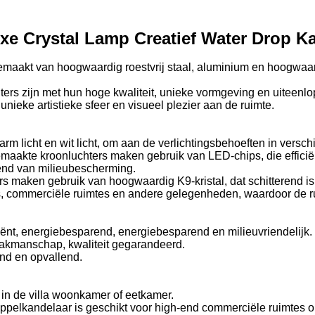
xe Crystal Lamp Creatief Water Drop K
gemaakt van hoogwaardig roestvrij staal, aluminium en hoogwaard
ters zijn met hun hoge kwaliteit, unieke vormgeving en uiteen
nieke artistieke sfeer en visueel plezier aan de ruimte.
arm licht en wit licht, om aan de verlichtingsbehoeften in versc
aakte kroonluchters maken gebruik van LED-chips, die efficiën
rend van milieubescherming.
maken gebruik van hoogwaardig K9-kristal, dat schitterend is e
s, commerciële ruimtes en andere gelegenheden, waardoor de ruim
ciënt, energiebesparend, energiebesparend en milieuvriendelijk.
akmanschap, kwaliteit gegarandeerd.
end en opvallend.
 in de villa woonkamer of eetkamer.
ppelkandelaar is geschikt voor high-end commerciële ruimtes o