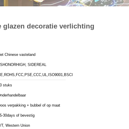
glazen decoratie verlichting
et Chinese vasteland
ZSHONORHIGH, SIDEREAL
E,ROHS,FCC,PSE,CCC,UL,ISO9001,BSCI
0 stuks
nderhandelbaar
oos verpakking + bubbel of op maat
5-30days of bevestig
/T, Western Union