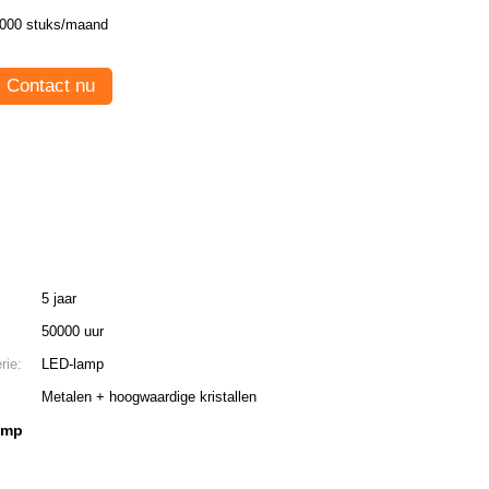
000 stuks/maand
Contact nu
5 jaar
50000 uur
rie:
LED-lamp
Metalen + hoogwaardige kristallen
amp