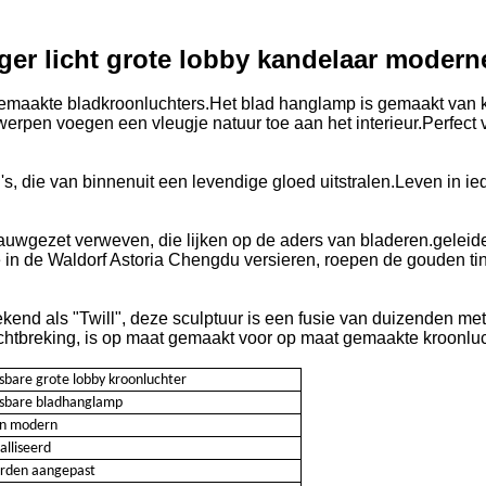
r licht grote lobby kandelaar moderne 
emaakte bladkroonluchters.Het blad hanglamp is gemaakt van kwal
erpen voegen een vleugje natuur toe aan het interieur.Perfect 
, die van binnenuit een levendige gloed uitstralen.Leven in ie
uwgezet verweven, die lijken op de aders van bladeren.geleideli
e in de Waldorf Astoria Chengdu versieren, roepen de gouden tin
kend als "Twill", deze sculptuur is een fusie van duizenden met
chtbreking, is op maat gemaakt voor op maat gemaakte kroonluc
bare grote lobby kroonluchter
sbare bladhanglamp
en modern
alliseerd
rden aangepast