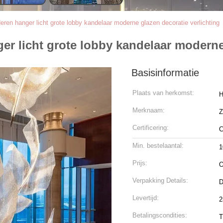
en hanger licht grote lobby kandelaar moderne glazen decoratie verlichting
r licht grote lobby kandelaar moderne 
Basisinformatie
Plaats van herkomst:
H
Merknaam:
Certificering:
C
Min. bestelaantal:
1
Prijs:
O
Verpakking Details:
D
Levertijd:
2
Betalingscondities:
T