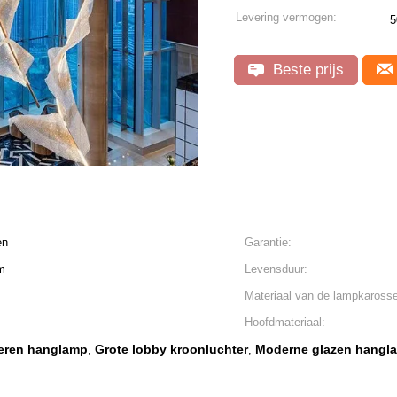
Levering vermogen:
5
Beste prijs
en
Garantie:
m
Levensduur:
Materiaal van de lampkarosse
Hoofdmateriaal:
eren hanglamp
Grote lobby kroonluchter
Moderne glazen hangl
,
,