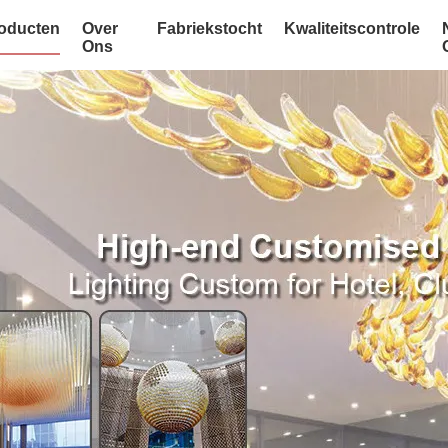
oducten
Over
Fabriekstocht
Kwaliteitscontrole
Ons