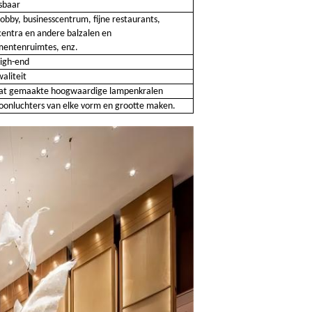
sbaar
lobby, businesscentrum, fijne restaurants,
centra en andere balzalen en
entenruimtes, enz.
high-end
waliteit
at gemaakte hoogwaardige lampenkralen
oonluchters van elke vorm en grootte maken.