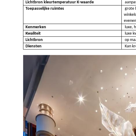
Lichtbron kleurtemperatuur K-waarde
aanpa
Toepasselijke ruimtes
grote 
winkel
evenem
Kenmerken
luxe, 
Kwaliteit
luxe k
Lichtbron
op ma
Diensten
Kan kr