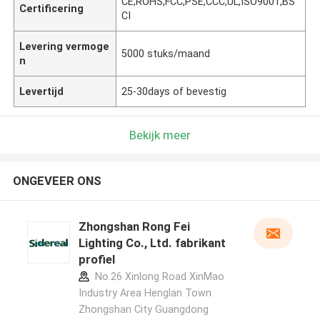
CE,ROHS,FCC,PSE,CCC,UL,ISO9001,BS
Certificering
CI
Levering vermoge
5000 stuks/maand
n
Levertijd
25-30days of bevestig
Bekijk meer
ONGEVEER ONS
Zhongshan Rong Fei
Lighting Co., Ltd. fabrikant
profiel
No.26 Xinlong Road XinMao
Industry Area Henglan Town
Zhongshan City Guangdong