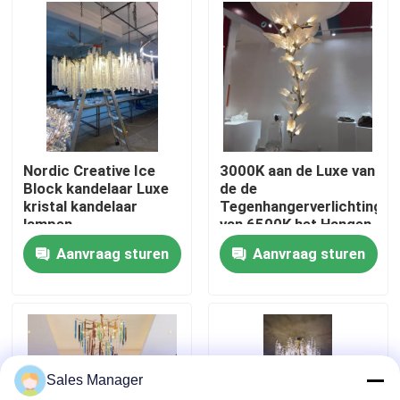
Fabriekstocht
Kwaliteitscontrole
Neem contact met ons op
Nordic Creative Ice
3000K aan de Luxe van
Block kandelaar Luxe
de de
kristal kandelaar
Tegenhangerverlichting
Vraag een offerte
lampen
van 6500K het Hangen
Lichten Voor de
Aanvraag sturen
Aanvraag sturen
betere inkomstklasse
De Lichten van de tegenhangerkroonluchter
8m2 aan 30m2
Op maat gemaakte kandelaars
Sales Manager
de lichten van de douanetegenhanger