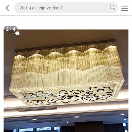
2
/
4