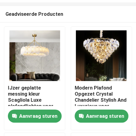
Geadviseerde Producten
IJzer geplatte
Modern Plafond
messing kleur
Opgezet Crystal
Thuis
Scagliola Luxe
Chandelier Stylish And
plafondlichten voor
Luxurious voor
huisversiering
Huisdecoratie
Producten
Aanvraag sturen
Aanvraag sturen
Over ons