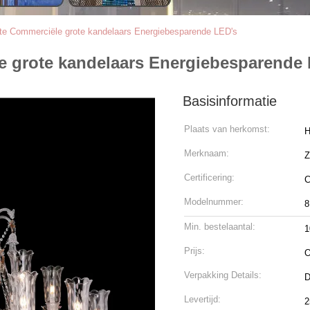
te Commerciële grote kandelaars Energiebesparende LED's
 grote kandelaars Energiebesparende
Basisinformatie
Plaats van herkomst:
H
Merknaam:
Certificering:
C
Modelnummer:
8
Min. bestelaantal:
1
Prijs:
O
Verpakking Details:
D
Levertijd:
2