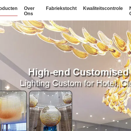
oducten
Over
Fabriekstocht
Kwaliteitscontrole
Ons