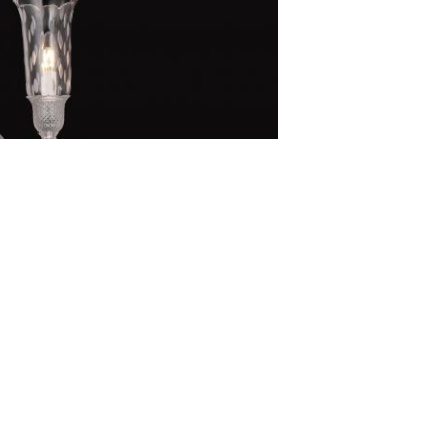
kroonluchters 240V
,
G9*10 Moderne kandelaars Verlichting