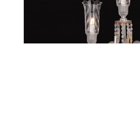
label:
Niet schitterende kandelaars
,
Innenkristallen 