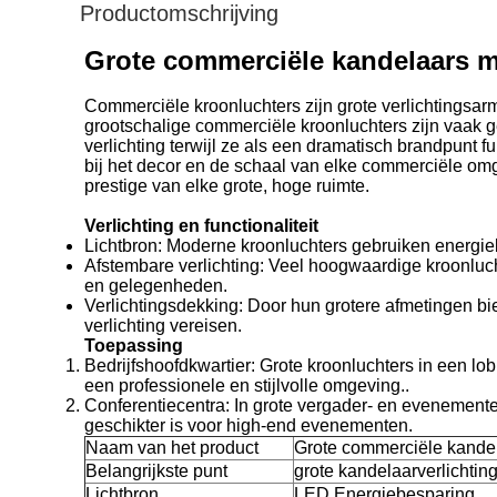
Productomschrijving
Grote commerciële kandelaars 
Commerciële kroonluchters zijn grote verlichtingsar
grootschalige commerciële kroonluchters zijn vaak 
verlichting terwijl ze als een dramatisch brandpun
bij het decor en de schaal van elke commerciële om
prestige van elke grote, hoge ruimte.
Verlichting en functionaliteit
Lichtbron: Moderne kroonluchters gebruiken energie
Afstembare verlichting: Veel hoogwaardige kroonluc
en gelegenheden.
Verlichtingsdekking: Door hun grotere afmetingen bie
verlichting vereisen.
Toepassing
Bedrijfshoofdkwartier: Grote kroonluchters in een lo
een professionele en stijlvolle omgeving..
Conferentiecentra: In grote vergader- en evenemente
geschikter is voor high-end evenementen.
Naam van het product
Grote commerciële kande
Belangrijkste punt
grote kandelaarverlichting
Lichtbron
LED Energiebesparing