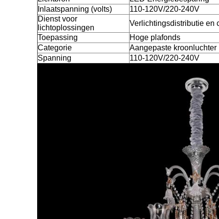
Inlaatspanning (volts)
110-120V/220-240V
Dienst voor
Verlichtingsdistributie en 
lichtoplossingen
Toepassing
Hoge plafonds
Categorie
Aangepaste kroonluchter
Spanning
110-120V/220-240V