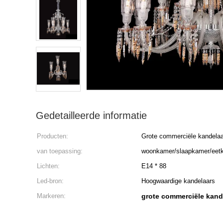
Gedetailleerde informatie
Producten:
Grote commerciële kandela
van toepassing:
woonkamer/slaapkamer/eet
Lichten:
E14 * 88
Led-bron:
Hoogwaardige kandelaars
Markeren:
grote commerciële kand