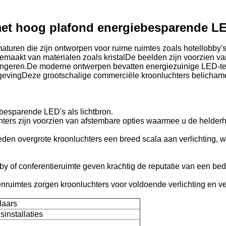
met hoog plafond energiebesparende L
maturen die zijn ontworpen voor ruime ruimtes zoals hotellobby'
gemaakt van materialen zoals kristalDe beelden zijn voorzien 
t fungeren.De moderne ontwerpen bevatten energiezuinige LED-
gevingDeze grootschalige commerciële kroonluchters belichamen 
besparende LED's als lichtbron.
hters zijn voorzien van afstembare opties waarmee u de helde
den overgrote kroonluchters een breed scala aan verlichting, wa
bby of conferentieruimte geven krachtig de reputatie van een bed
nruimtes zorgen kroonluchters voor voldoende verlichting en ve
laars
sinstallaties