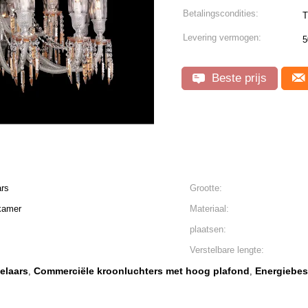
Betalingscondities:
T
Levering vermogen:
5
Beste prijs
ars
Grootte:
kamer
Materiaal:
plaatsen:
Verstelbare lengte:
elaars
Commerciële kroonluchters met hoog plafond
Energiebes
,
,