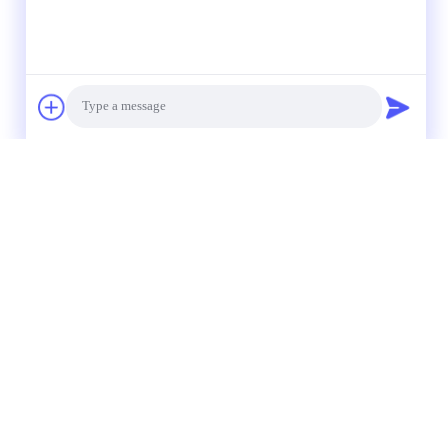
Photo
Video Call
Audio Call