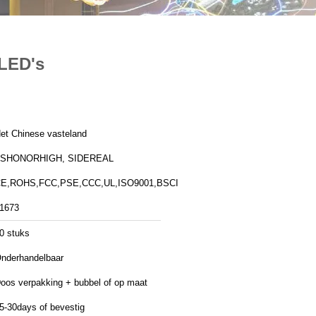
 LED's
et Chinese vasteland
ZSHONORHIGH, SIDEREAL
E,ROHS,FCC,PSE,CCC,UL,ISO9001,BSCI
1673
0 stuks
nderhandelbaar
oos verpakking + bubbel of op maat
5-30days of bevestig