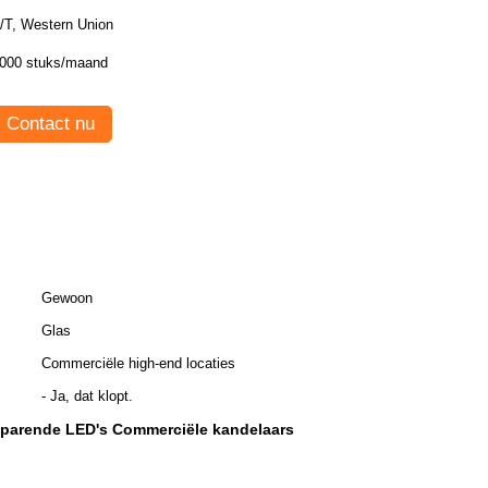
/T, Western Union
000 stuks/maand
Contact nu
Gewoon
Glas
Commerciële high-end locaties
- Ja, dat klopt.
parende LED's Commerciële kandelaars