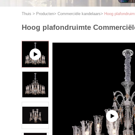
Thuis
>
Producten
>
Commerciële kandelaars
>
Hoog plafondruim
Hoog plafondruimte Commerciële