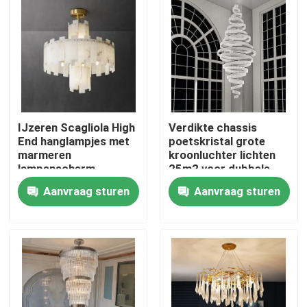
IJzeren Scagliola High
Verdikte chassis
End hanglampjes met
poetskristal grote
marmeren
kroonluchter lichten
lampenscherm
25m2 voor dubbele
draaiknop
Aanvraag sturen
Aanvraag sturen
Thuis
Producten
Over ons