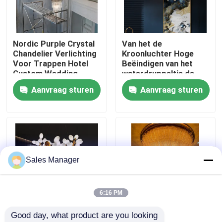
Fabriekstocht
Nordic Purple Crystal
Van het de
Chandelier Verlichting
Kroonluchter Hoge
Kwaliteitscontrole
Voor Trappen Hotel
Beëindigen van het
Custom Wedding
waterdruppeltje de
Grote Lobby
Tegenhangerlichten
Aanvraag sturen
Aanvraag sturen
Neem contact met ons op
AC220V 5m2 -35m2
Vraag een offerte
De Lichten van de tegenhangerkroonluchter
Sales Manager
Op maat gemaakte kandelaars
6:16 PM
Good day, what product are you looking 
de lichten van de douanetegenhanger
Witte alabaster
Luxe gouden blad