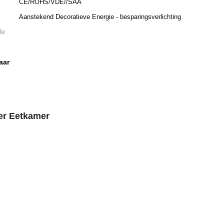
CE/ROHS/VDE//SAA
Aanstekend Decoratieve Energie - besparingsverlichting
de
aar
er Eetkamer