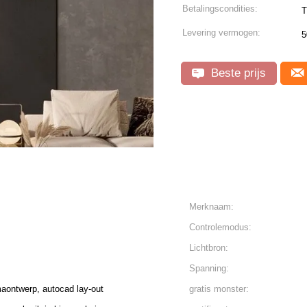
Betalingscondities:
T
Levering vermogen:
5
Beste prijs
Merknaam:
Controlemodus:
Lichtbron:
Spanning:
aontwerp, autocad lay-out
gratis monster: