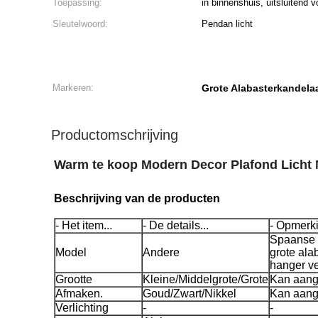
Toepassing:
in binnenshuis, uitsluitend 
Sleutelwoord:
Pendan licht
Markeren:
Grote Alabasterkandela
Productomschrijving
Warm te koop Modern Decor Plafond Licht 
Beschrijving van de producten
- Het item...
- De details...
- Opmerki
Spaanse m
Model
Andere
grote ala
hanger ve
Grootte
Kleine/Middelgrote/Grote
Kan aang
Afmaken.
Goud/Zwart/Nikkel
Kan aang
Verlichting
-
-