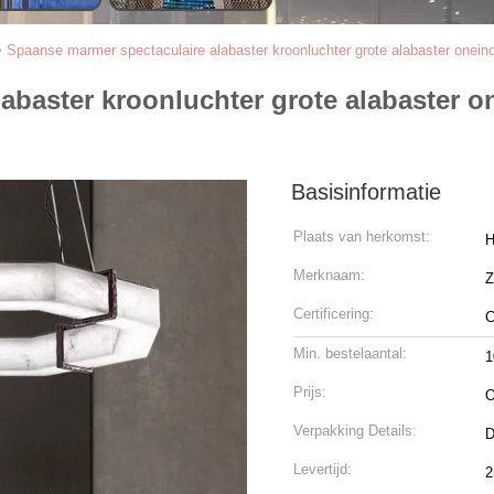
>
Spaanse marmer spectaculaire alabaster kroonluchter grote alabaster onein
abaster kroonluchter grote alabaster 
Basisinformatie
Plaats van herkomst:
H
Merknaam:
Certificering:
C
Min. bestelaantal:
1
Prijs:
O
Verpakking Details:
D
Levertijd:
2