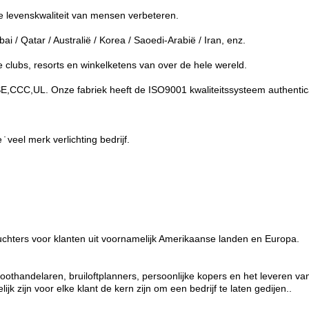
e levenskwaliteit van mensen verbeteren.
ai / Qatar / Australië / Korea / Saoedi-Arabië / Iran, enz.
e clubs, resorts en winkelketens van over de hele wereld.
PSE,CCC,UL. Onze fabriek heeft de ISO9001 kwaliteitssysteem authentic
 veel merk verlichting bedrijf.
luchters voor klanten uit voornamelijk Amerikaanse landen en Europa.
roothandelaren, bruiloftplanners, persoonlijke kopers en het leveren v
k zijn voor elke klant de kern zijn om een bedrijf te laten gedijen..