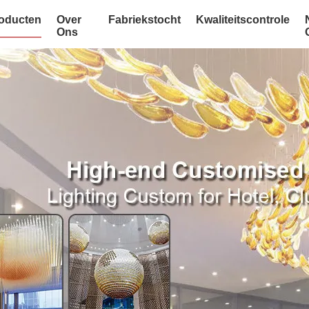
oducten
Over
Fabriekstocht
Kwaliteitscontrole
Ons