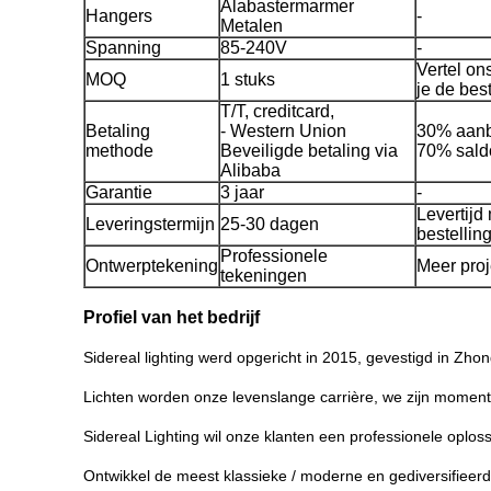
Alabastermarmer
Hangers
-
Metalen
Spanning
85-240V
-
Vertel on
MOQ
1 stuks
je de best
T/T, creditcard,
Betaling
- Western Union
30% aanbe
methode
Beveiligde betaling via
70% saldo
Alibaba
Garantie
3 jaar
-
Levertijd
Leveringstermijn
25-30 dagen
bestelling
Professionele
Ontwerptekening
Meer proje
tekeningen
Profiel van het bedrijf
Sidereal lighting werd opgericht in 2015, gevestigd in Zho
Lichten worden onze levenslange carrière, we zijn moment
Sidereal Lighting wil onze klanten een professionele oploss
Ontwikkel de meest klassieke / moderne en gediversifieerd