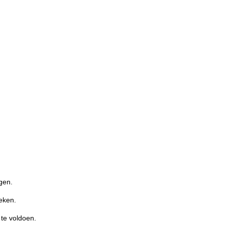
gen.
oeken.
 te voldoen.