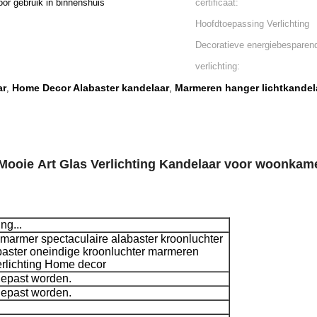
voor gebruik in binnenshuis
certificaat:
Hoofdtoepassing Verlichting
Decoratieve energiebesparen
verlichting:
ar
Home Decor Alabaster kandelaar
Marmeren hanger lichtkandel
,
,
Mooie Art Glas Verlichting Kandelaar voor woonkam
ng...
armer spectaculaire alabaster kroonluchter
baster oneindige kroonluchter marmeren
rlichting Home decor
epast worden.
epast worden.