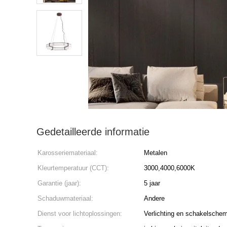
Gedetailleerde informatie
Karosseriemateriaal:
Metalen
Kleurtemperatuur (CCT):
3000,4000,6000K
Garantie (jaar):
5 jaar
Schaduwmateriaal:
Andere
Dienst voor lichtoplossingen:
Verlichting en schakelschem