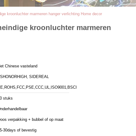
dige kroonluchter marmeren hanger verlichting Home decor
oneindige kroonluchter marmeren
et Chinese vasteland
ZSHONORHIGH, SIDEREAL
E,ROHS,FCC,PSE,CCC,UL,ISO9001,BSCI
0 stuks
nderhandelbaar
oos verpakking + bubbel of op maat
5-30days of bevestig