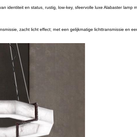
n identiteit en status, rustig, low-key, sfeervolle luxe Alabaster lam
ransmissie, zacht licht effect; met een gelijkmatige lichttransmissie en een