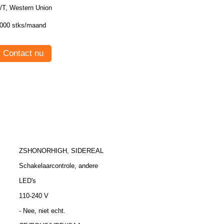
/T, Western Union
000 stks/maand
Contact nu
ZSHONORHIGH, SIDEREAL
Schakelaarcontrole, andere
LED's
110-240 V
- Nee, niet echt.