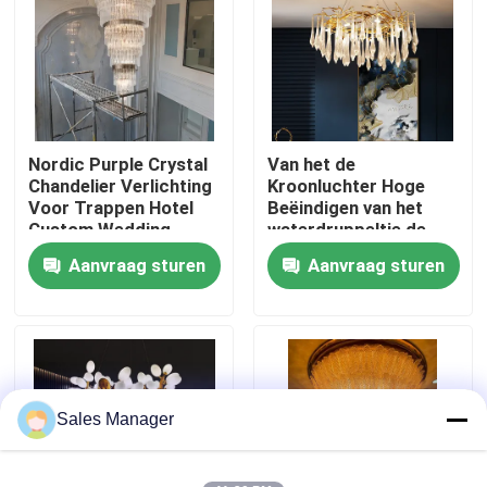
Fabriekstocht
Kwaliteitscontrole
Nordic Purple Crystal
Van het de
Chandelier Verlichting
Kroonluchter Hoge
Neem contact met ons op
Voor Trappen Hotel
Beëindigen van het
Custom Wedding
waterdruppeltje de
Grote Lobby
Tegenhangerlichten
Aanvraag sturen
Aanvraag sturen
Vraag een offerte
AC220V 5m2 -35m2
De Lichten van de tegenhangerkroonluchter
Op maat gemaakte kandelaars
Sales Manager
de lichten van de douanetegenhanger