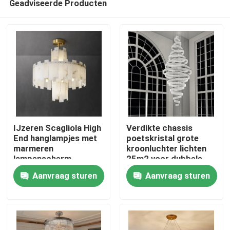
Geadviseerde Producten
IJzeren Scagliola High
Verdikte chassis
End hanglampjes met
poetskristal grote
marmeren
kroonluchter lichten
lampenscherm
25m2 voor dubbele
Thuis
draaiknop
Aanvraag sturen
Aanvraag sturen
Producten
Over ons