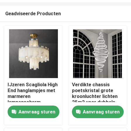
Geadviseerde Producten
IJzeren Scagliola High
Verdikte chassis
End hanglampjes met
poetskristal grote
Thuis
marmeren
kroonluchter lichten
lampenscherm
25m2 voor dubbele
draaiknop
Producten
Aanvraag sturen
Aanvraag sturen
Over ons