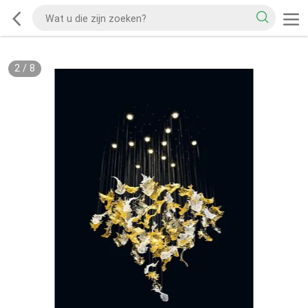
2
/
8