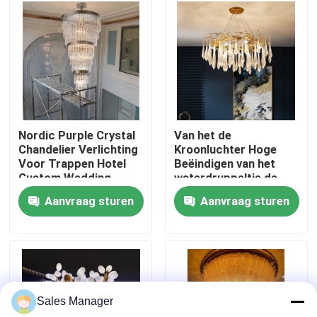
Fabriekstocht
Kwaliteitscontrole
Neem contact met ons op
Nordic Purple Crystal
Van het de
Chandelier Verlichting
Kroonluchter Hoge
Voor Trappen Hotel
Beëindigen van het
Vraag een offerte
Custom Wedding
waterdruppeltje de
Grote Lobby
Tegenhangerlichten
Aanvraag sturen
Aanvraag sturen
AC220V 5m2 -35m2
De Lichten van de tegenhangerkroonluchter
Op maat gemaakte kandelaars
Sales Manager
de lichten van de douanetegenhanger