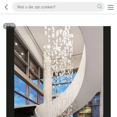
2
/
10