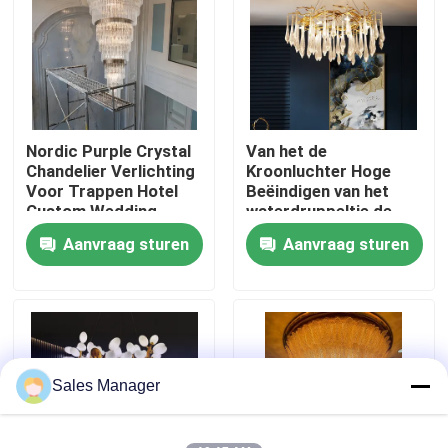
Fabriekstocht
Kwaliteitscontrole
Nordic Purple Crystal
Van het de
Chandelier Verlichting
Kroonluchter Hoge
Neem contact met ons op
Voor Trappen Hotel
Beëindigen van het
Custom Wedding
waterdruppeltje de
Grote Lobby
Tegenhangerlichten
Aanvraag sturen
Aanvraag sturen
Vraag een offerte
AC220V 5m2 -35m2
De Lichten van de tegenhangerkroonluchter
Op maat gemaakte kandelaars
Sales Manager
de lichten van de douanetegenhanger