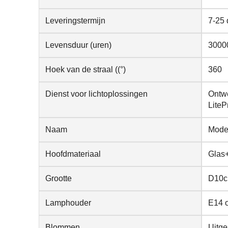
Leveringstermijn
7-25
Levensduur (uren)
3000
Hoek van de straal ((°)
360
Dienst voor lichtoplossingen
Ontwe
LiteP
Naam
Moder
Hoofdmateriaal
Glas
Grootte
D10c
Lamphouder
E14 
Blommen
Uitge