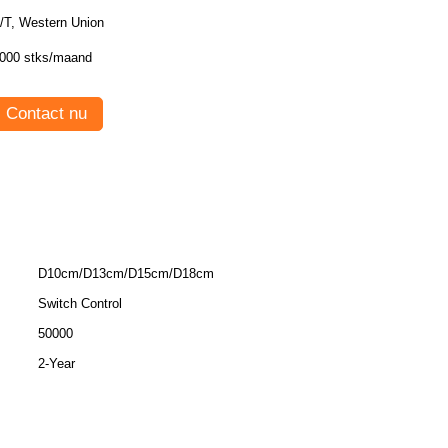
/T, Western Union
000 stks/maand
Contact nu
D10cm/D13cm/D15cm/D18cm
Switch Control
50000
2-Year