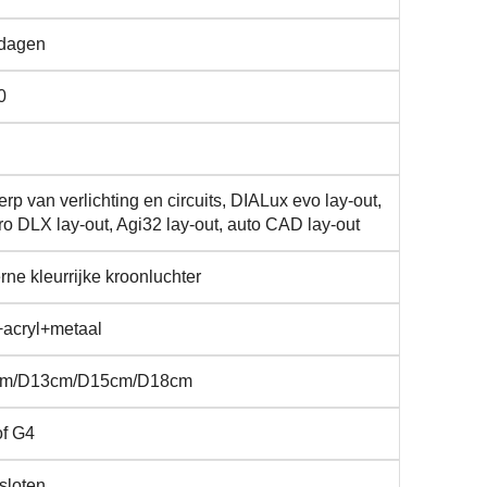
 dagen
0
rp van verlichting en circuits, DIALux evo lay-out,
ro DLX lay-out, Agi32 lay-out, auto CAD lay-out
ne kleurrijke kroonluchter
+acryl+metaal
m/D13cm/D15cm/D18cm
of G4
sloten