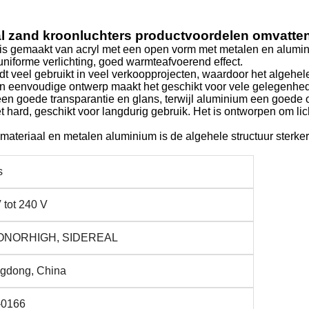
l zand kroonluchters productvoordelen omvatten
is gemaakt van acryl met een open vorm met metalen en alumini
uniforme verlichting, goed warmteafvoerend effect.
 veel gebruikt in veel verkoopprojecten, waardoor het algehele
 eenvoudige ontwerp maakt het geschikt voor vele gelegenheden
 een goede transparantie en glans, terwijl aluminium een goede on
niet hard, geschikt voor langdurig gebruik. Het is ontworpen om li
materiaal en metalen aluminium is de algehele structuur sterke
s
 tot 240 V
ONORHIGH, SIDEREAL
gdong, China
0166