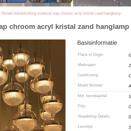
>
Ronde bolverlichting moderne trap chroom acryl kristal zand hanglamp
ap chroom acryl kristal zand hanglamp
Basisinformatie
Place of Origin:
G
Merknaam:
Certificering:
C
Model Number:
A
Min. bestelaantal:
1
Prijs:
O
Verpakking Details:
D
Levertijd:
2