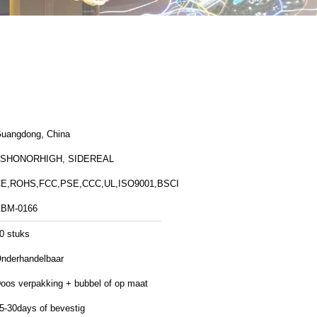
uangdong, China
ZSHONORHIGH, SIDEREAL
E,ROHS,FCC,PSE,CCC,UL,ISO9001,BSCI
BM-0166
0 stuks
nderhandelbaar
oos verpakking + bubbel of op maat
5-30days of bevestig