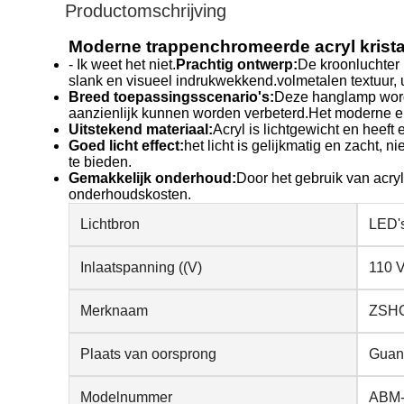
Productomschrijving
Moderne trappenchromeerde acryl krista
- Ik weet het niet.
Prachtig ontwerp:
De kroonluchter 
slank en visueel indrukwekkend.volmetalen textuur, 
Breed toepassingsscenario's:
Deze hanglamp wordt
aanzienlijk kunnen worden verbeterd.Het moderne en
Uitstekend materiaal:
Acryl is lichtgewicht en heeft
Goed licht effect:
het licht is gelijkmatig en zacht, 
te bieden.
Gemakkelijk onderhoud:
Door het gebruik van acryl
onderhoudskosten.
Lichtbron
LED'
Inlaatspanning ((V)
110 V
Merknaam
ZSH
Plaats van oorsprong
Guan
Modelnummer
ABM-