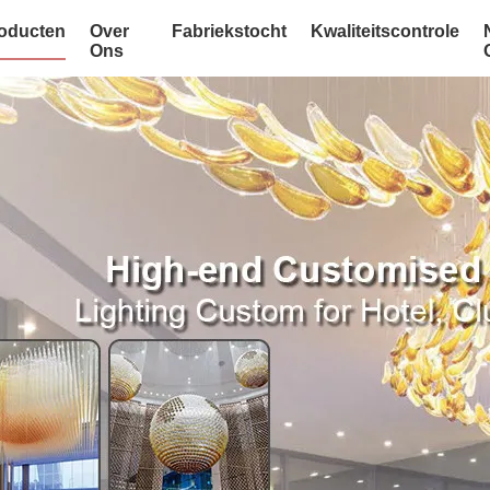
oducten
Over
Fabriekstocht
Kwaliteitscontrole
Ons