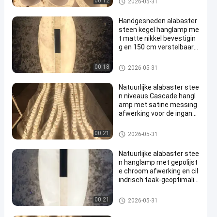
00:12
2026-05-31
kroonluchter
Handgesneden alabaster
steen kegel hanglamp me
t matte nikkel bevestigin
g en 150 cm verstelbaar k
oord
De Lichten van de tegenhanger
00:18
2026-05-31
kroonluchter
Natuurlijke alabaster stee
n niveaus Cascade hangl
amp met satine messing
afwerking voor de ingang
en foyer
De Lichten van de tegenhanger
00:21
2026-05-31
kroonluchter
Natuurlijke alabaster stee
n hanglamp met gepolijst
e chroom afwerking en cil
indrisch taak-geoptimalis
eerd ontwerp voor kantoo
r en studie
De Lichten van de tegenhanger
00:21
2026-05-31
kroonluchter