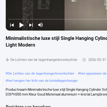
Minimalistische luxe stijl Single Hanging Cyl
Light Modern
De Lichten van de tegenhangerkroonluchter
2026-05-31
#
De Lichten van de tegenhangerkroonluchter
#
het oppoetsen de
#
het hangen het licht van de kristaltegenhanger
Productnaam Minimalistische luxe stijl Single Hanging Cylinder 
D35*H300 mm Kleur Goud Materiaal aluminium + kristal Lampbronnen
Berichten van bezoekers