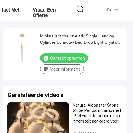
tact Met
Vraag Een
Dutch
Offerte
Minimalistische luxe stijl Single Hanging
Cylinder Schaduw Bed Drop Light Crystal
Pendant Light Modern
Contact opnemen
Meer informatie
Gerelateerde video's
Natural Alabaster Stone
Globe Pendant Lamp met
IP44 vochtbescherming e
n verstelbaar koord voor b
adkamer vanity
De Lichten van de tegenhanger