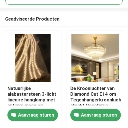
Geadviseerde Producten
Natuurlijke
De Kroonluchter van
Thuis
alabastersteen 3-licht
Diamond Cut E14 om
lineaire hanglamp met
Tegenhangerkroonluchter
antieke messing
steekt Roestvrije
Producten
afwerking voor
100lm/W aan
Aanvraag sturen
Aanvraag sturen
eettafel
Over ons