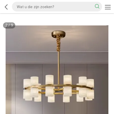
2
/
9