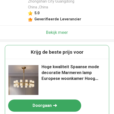
Zhongshan City Guangdong
China ,China
5.0
Geverifieerde Leverancier
Bekijk meer
Krijg de beste prijs voor
Hoge kwaliteit Spaanse mode
decoratie Marmeren lamp
Europese woonkamer Hoog
plafond Klassiek kwartssteen
ronde kandelaar
Doorgaan